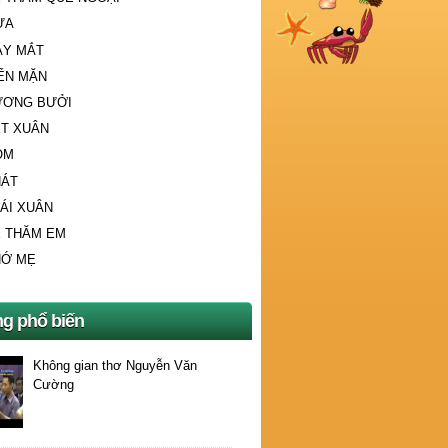
ƯA
ÁY MẮT
ỂN MẶN
ƯƠNG BƯỞI
T XUÂN
OM
HÁT
ÁI XUÂN
 THĂM EM
HỚ MẸ
ng phổ biến
Không gian thơ Nguyễn Văn
Cường