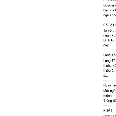
Đường r
hai phà 
nge sóng
Cố đô H
Ta về th
ngàn xư
Đinh Bộ
đây...
Làng Tô
Làng Tô
thuộc đ
thiếu ăn
đ...
Ngày Tr
Một ngày
mênh môn
Trông đà
KHÁT