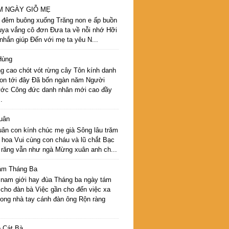
M NGÀY GIỖ MẸ
 đêm buông xuống Trăng non e ấp buồn
ya vắng cô đơn Đưa ta về nỗi nhớ Hỡi
nhắn giúp Đến với mẹ ta yêu N...
Hùng
g cao chót vót rừng cây Tôn kính danh
on tới đây Đã bốn ngàn năm Người
ớc Công đức danh nhân mới cao đầy
.
uân
ân con kính chúc mẹ già Sông lâu trăm
 hoa Vui cùng con cháu và lũ chắt Bạc
 răng vẫn như ngà Mừng xuân anh ch...
ám Tháng Ba
 nam giới hay đùa Tháng ba ngày tám
cho đàn bà Việc gần cho đến việc xa
rong nhà tay cánh đàn ông Rộn ràng
 Cát Bà