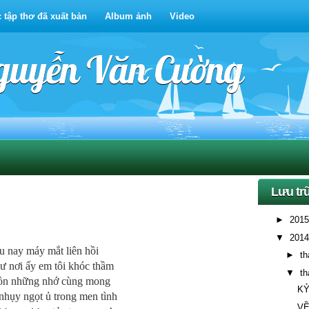
 tập thơ đã xuất bản
Album ảnh
Video
Nguyễn Văn Cường
Lưu tr
►
201
▼
201
u nay máy mắt liên hồi
►
t
ư nơi ấy em tôi khóc thầm
▼
t
ồn những nhớ cùng mong
KỶ
hụy ngọt ủ trong men tình
VỀ