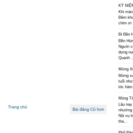
KỶ NIỆ
Khi màn
Đêm khu
chim ơi 
Đi Đền 
Đền Hùn
Người c
dựng nư
Quanh ..
Mừng X
Mừng xu
tuổi như
tóc hàm
Mùng T
Lâu nay
Trang chủ
Bài đăng Cũ hơn
nhường 
Nội vụ t
tha...
Phố Đảo