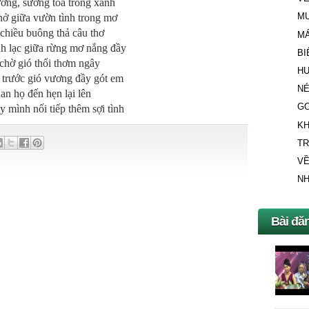
ơng, sương tỏa trong xanh
M
nở giữa vườn tình trong mơ
chiều buông thả câu thơ
M
 lạc giữa rừng mơ nắng đầy
BI
chờ gió thổi thơm ngây
H
 trước gió vương đầy gót em
NÉ
an họ đến hẹn lại lên
G
p thêm sợi tình
K
TR
VỀ
N
Bài đă