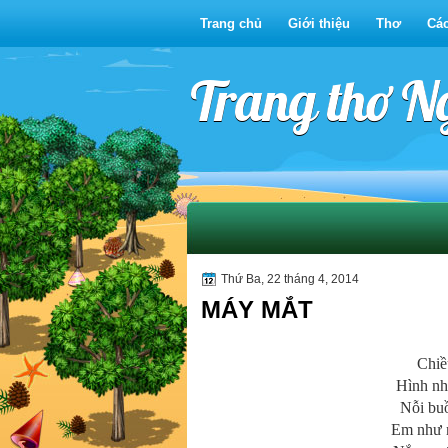
Trang chủ
Giới thiệu
Thơ
Các
Trang thơ 
Thứ Ba, 22 tháng 4, 2014
MÁY MẮT
Chiề
Hình nh
Nỗi bu
Em như n