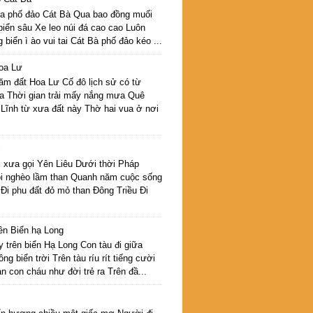
a phố đảo Cát Bà Qua bao đồng muối
biển sâu Xe leo núi đá cao cao Luôn
 biển ì ào vui tai Cát Bà phố đảo kéo ...
oa Lư
ăm đất Hoa Lư Cố đô lịch sử có từ
a Thời gian trải mấy nắng mưa Quê
 Lĩnh từ xưa đất này Thờ hai vua ở nơi
i
i xưa gọi Yên Liêu Dưới thời Pháp
ói nghèo lầm than Quanh năm cuộc sống
 Đi phu đất đỏ mỏ than Đông Triều Đi
ên Biển hạ Long
 trên biển Hạ Long Con tàu đi giữa
g biển trời Trên tàu ríu rít tiếng cười
n con cháu như đời trẻ ra Trên đầ...