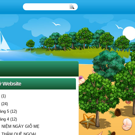
ữ Website
5
(1)
4
(24)
háng 5
(12)
háng 4
(12)
 NIỆM NGÀY GIỖ MẸ
 THĂM QUÊ NGOẠI